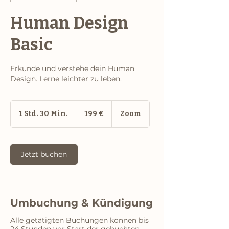
Human Design
Basic
Erkunde und verstehe dein Human
Design. Lerne leichter zu leben.
199
Euro
1 Std. 30 Min.
1
199 €
Zoom
S
t
d
Jetzt buchen
3
0
M
i
n
Umbuchung & Kündigung
.
Alle getätigten Buchungen können bis
24 Stunden vor Start der gebuchten