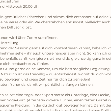
rungsstufen
und Mittwoch 20:00 Uhr
ein gemütliches Plätzchen und stimm dich entspannt auf deine Y
eine Kerze oder ein Räucherstäbchen anzündest, vielleicht auch 
nen Diffusor gibst.
unde wird über Zoom stattfinden.
instellung
end der Session ganz auf dich konzentrieren kannst, habe ich Zo
eilnehmer sehe – ihr euch untereinander aber nicht. So kann ich di
enenfalls sanft korrigieren, während du gleichzeitig ganz in de
e dich beobachtet zu fühlen.
em Grund gerne deine Kamera, um die bestmögliche Begleitung
 Natürlich ist das freiwillig – du entscheidest, womit du dich woh
h zu bewegen und diese Zeit nur für dich zu genießen!
nuten früher da, damit wir pünktlich anfangen können.
ch selbst eine Yoga- oder Sportmatte als Unterlage, eine Decke, 
en Yoga-Gurt. (Alternativ dickere Bücher, einen festen Gürtel 
 bequeme Kleidung in der du dich gut bewegen kannst. Damit dei
 nicht auskühlt, empfehle ich dir dicke Socken und einen Pulli