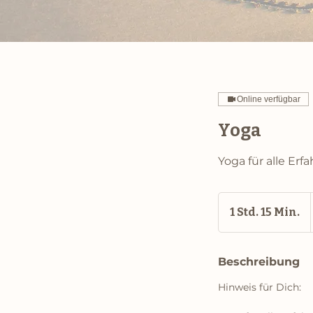
Online verfügbar
Yoga
Yoga für alle Er
1 Std. 15 Min.
1
S
t
Beschreibung
d
1
Hinweis für Dich:
5
M