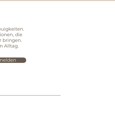
euigkeiten.
ionen,
die
r bringen.
 Alltag.
melden